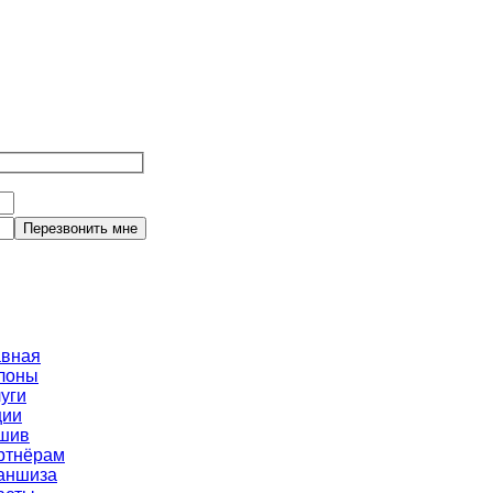
авная
лоны
уги
ции
шив
ртнёрам
аншиза