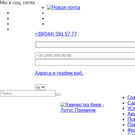
Мы в соц. сетях
+38(044) 591 57 77
Оставьте
это
поле
Адреса и график раб.
пустым.
Гл
Са
Усл
Ак
По
Па
Фр