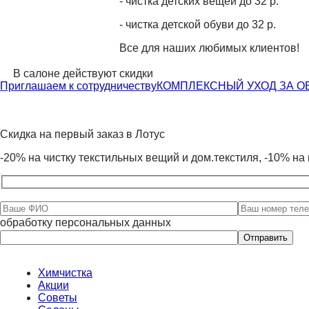
- чистка детских вещей до 32 р.
- чистка детской обуви до 32 р.
Все для наших любимых клиентов!
В салоне действуют скидки
Приглашаем к сотрудничеству
КОМПЛЕКСНЫЙ УХОД ЗА 
Скидка на первый заказ в Лотус
-20% на чистку текстильных вещий и дом.текстиля, -10% на 
обработку персональных данных
Оставьте
это
поле
пустым.
Химчистка
Акции
Советы