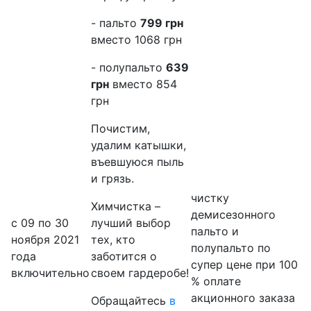
- пальто
799 грн
вместо 1068 грн
- полупальто
639
грн
вместо 854
грн
Почистим,
удалим катышки,
въевшуюся пыль
и грязь.
чистку
Химчистка –
демисезонного
с 09 по 30
лучший выбор
пальто и
ноября 2021
тех, кто
полупальто по
года
заботится о
супер цене при 100
включительно
своем гардеробе!
% оплате
акционного заказа
Обращайтесь
в