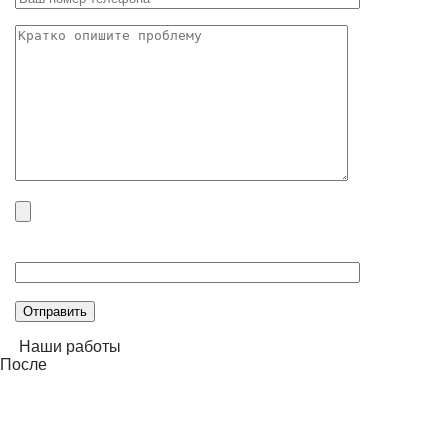
Оставьте
это
поле
пустым.
Наши работы
После