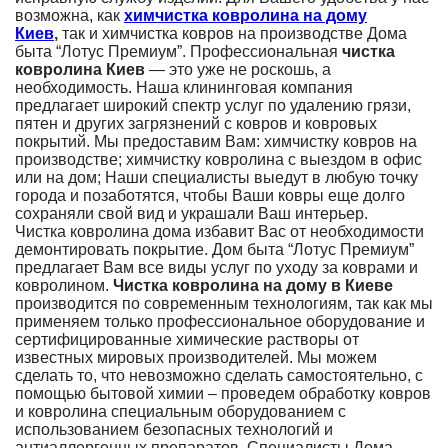
возможна, как
химчистка ковролина на дому
Киев
,
так и химчистка ковров на производстве Дома
быта “Лотус Премиум”. Профессиональная
чистка
ковролина Киев
— это уже не роскошь, а
необходимость. Наша клининговая компания
предлагает широкий спектр услуг по удалению грязи,
пятен и других загрязнений с ковров и ковровых
покрытий. Мы предоставим Вам: химчистку ковров на
производстве; химчистку ковролина с выездом в офис
или на дом; Наши специалисты выедут в любую точку
города и позаботятся, чтобы Ваши ковры еще долго
сохраняли свой вид и украшали Ваш интерьер.
Чистка ковролина дома избавит Вас от необходимости
демонтировать покрытие. Дом быта “Лотус Премиум”
предлагает Вам все виды услуг по уходу за коврами и
ковролином.
Чистка ковролина на дому в Киеве
производится по современным технологиям, так как мы
применяем только профессиональное оборудование и
сертифицированные химические растворы от
известных мировых производителей. Мы можем
сделать то, что невозможно сделать самостоятельно, с
помощью бытовой химии – проведем обработку ковров
и ковролина специальным оборудованием с
использованием безопасных технологий и
антиаллергенных препаратов. Специалисты Дома