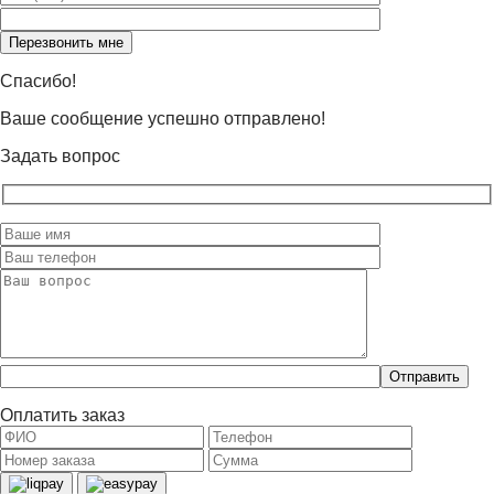
Оставьте
это
поле
пустым.
Спасибо!
Ваше сообщение успешно отправлено!
Задать вопрос
Оставьте
это
поле
Оплатить заказ
пустым.