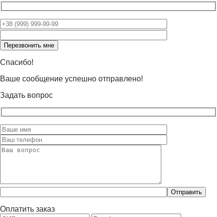
Оставьте
это
поле
пустым.
Спасибо!
Ваше сообщение успешно отправлено!
Задать вопрос
Оставьте
это
поле
Оплатить заказ
пустым.