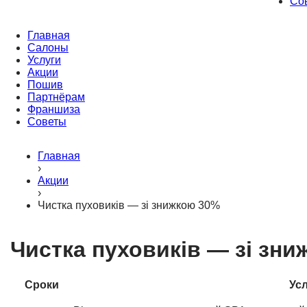
Со
Главная
Салоны
Услуги
Акции
Пошив
Партнёрам
Франшиза
Советы
Главная
›
Акции
›
Чистка пуховиків — зі знижкою 30%
Чистка пуховиків — зі зн
Сроки
Ус