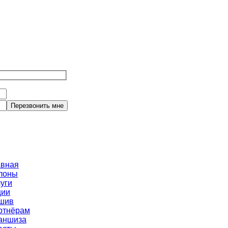
авная
лоны
уги
ции
шив
ртнёрам
аншиза