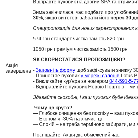
Відправте пуховик на довгий SPA та отримай
Зима закінчилася, час подбати про улюблени
30%,
якщо ви готові забрати його
через 30 дн
Спецпропозиція для нових зареєстрованих к
574 грн стандарт чистка замість 820 грн
1050 грн преміум чистка замість 1500 грн
ЯК СКОРИСТАТИСЯ ПРОПОЗИЦІЄЮ?
Акція
-
Заповніть форму
щоб зафіксувати знижку 3
завершена
- Приносьте пуховик
у мережі салонів
Lotus P
- Викликайте кур’єра за номером
044-591-5-7
- Відправляйте пуховик Новою Поштою – ми в
Здавайте сьогодні, і ваш пуховик буде ідеа
Чому це круто?
— Глибоке очищення без поспіху – ваш пухов
— Економія -30% на хімчистці
— Спокій – не треба терміново забирати, ми 
Поспішайте! Акція діє обмежений час.