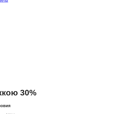
веты
ижкою 30%
ловия