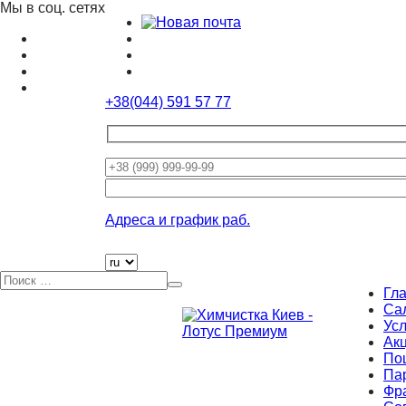
Мы в соц. сетях
+38(044) 591 57 77
Оставьте
это
поле
Адреса и график раб.
пустым.
Гл
Са
Усл
Ак
По
Па
Фр