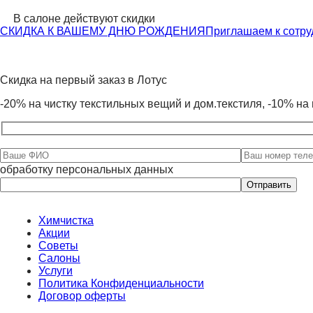
В салоне действуют скидки
СКИДКА К ВАШЕМУ ДНЮ РОЖДЕНИЯ
Приглашаем к сотру
Скидка на первый заказ в Лотус
-20% на чистку текстильных вещий и дом.текстиля, -10% на 
обработку персональных данных
Оставьте
это
поле
пустым.
Химчистка
Акции
Советы
Салоны
Услуги
Политика Конфиденциальности
Договор оферты