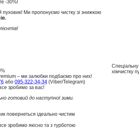
те -30%!
й пуховик! Ми пропонуємо чистку зі знижкою
ів.
лієнтів!
Спеціальну 
0%
хімчистку п
remium – ми залюбки подбаємо про них!
76
або
095-322-34-34
(Viber/Telegram)
се зробимо за вас!
льно готовий до наступної зими.
ик повернеться ідеально чистим
все зробимо якісно та з турботою