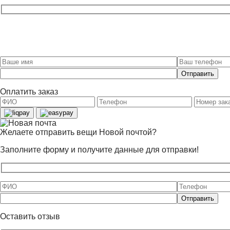
Оставьте
это
поле
Оплатить заказ
пустым.
Желаете отправить вещи Новой почтой?
Заполните форму и получите данные для отправки!
Оставьте
это
поле
Оставить отзыв
пустым.