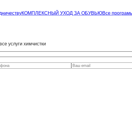
дничеству
КОМПЛЕКСНЫЙ УХОД ЗА ОБУВЬЮ
Все програм
все услуги химчистки