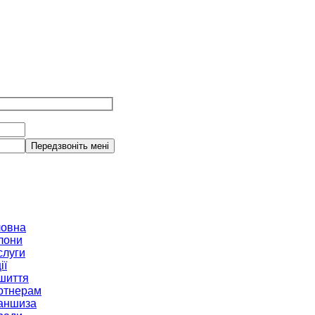
ловна
лони
слуги
ії
шиття
ртнерам
аншиза