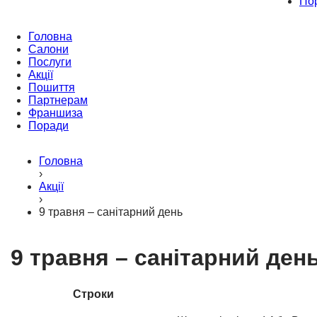
По
Головна
Салони
Послуги
Акції
Пошиття
Партнерам
Франшиза
Поради
Головна
›
Акції
›
9 травня – санітарний день
9 травня – санітарний ден
Строки