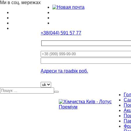
Ми в соц. мережах
+38(044) 591 57 77
Please
leave
this
Адреси та графік роб.
field
empty.
Го
Са
По
Акц
По
Па
Фр