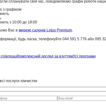
огли спланувати свій час, повідомляємо графік роботи наши
о з графіком
цюють
ь
юють з 10:00 до 18:00
аємо Вас в
мережі салонів Lotus Premium
.
нформації, будь ласка, телефонуйте 044 591 5 776 або 095 3
співпраці
Комплексний догляд за взуттям
Усі програми
всі послуги хімчистки