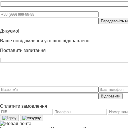
Please
leave
this
Дякуємо!
field
Ваше повідомлення успішно відправлено!
empty.
Поставити запитання
Please
leave
this
Сплатити замовлення
field
empty.