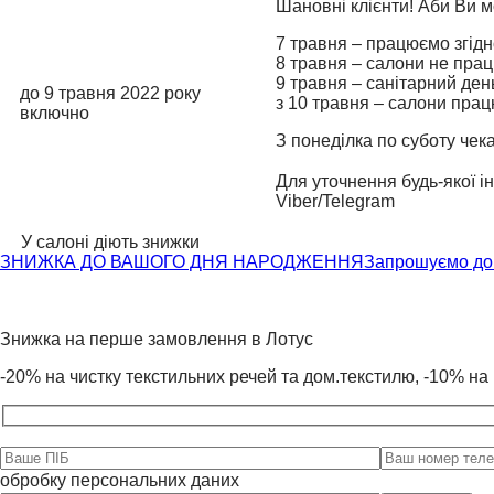
Шановні клієнти! Аби Ви м
7 травня – працюємо згідн
8 травня – салони не пра
9 травня – санітарний ден
до 9 травня 2022 року
з 10 травня – салони прац
включно
З понеділка по суботу чек
⠀
Для уточнення будь-якої і
Viber/Telegram
У салоні діють знижки
ЗНИЖКА ДО ВАШОГО ДНЯ НАРОДЖЕННЯ
Запрошуємо до 
Знижка на перше замовлення в Лотус
-20% на чистку текстильних речей та дом.текстилю, -10% на 
обробку персональних даних