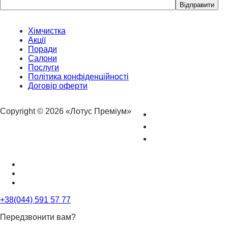
Please
leave
this
field
Хімчистка
empty.
Акції
Поради
Салони
Послуги
Політика конфіденційності
Договір оферти
Copyright © 2026 «Лотус Преміум»
+38(044) 591 57 77
Передзвонити вам?