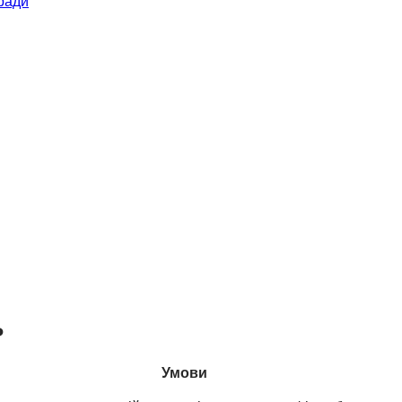
ради
ь
Умови