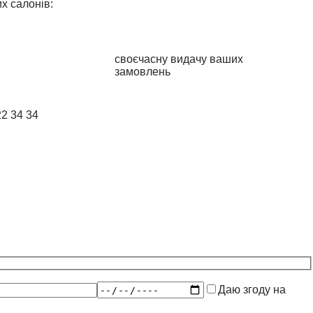
х салонів:
своєчасну видачу ваших
замовлень
22 34 34
Даю згоду на