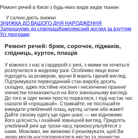
Ремонт речей в Києві з будь-яких видів видів тканин
У салоні діють знижки
ЗНИЖКА ДО ВАШОГО ДНЯ НАРОДЖЕННЯ
Запрошуємо до співпраці
Комплексний догляд за взуттям
Усі програми
Ремонт речей: брюк, сорочок, піджаків,
спідниць, курток, плащів
У кожного з нас в гардеробі є речі, з якими не хочеться
розлучатися в жодному разі. Особливо якщо вони
підходять за розміром, зручні й мають гарний вигляд.
Підтримувати первозданний стан виробу досить
складно, адже постійне носіння і нескінченні прання/
хімчистки позначаються на його зовнішньому вигляді.
До того ж одяг може просто порватися, і тоді настає час
сказати їй «прощавай». Стривайте, не поспішайте
викидати улюблений плащ, куртку, штани або жакет!
Дайте своєму одягу ще один шанс — ми відновимо
його цілісність і охайний зовнішній вигляд. Приділіть
улюбленій речі ще трохи часу, проконсультуйтеся з
нами. Можливо, ми зможемо її реанімувати, щоб Ви
знову могли насолоджуватися якістю та зручністю