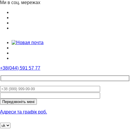
Ми в соц. мережах
+38(044) 591 57 77
Please
leave
this
field
Адреси та графік роб.
empty.