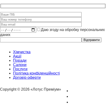
Даю згоду на обробку персональних
даних
Please
leave
this
field
Хімчистка
empty.
Акції
Поради
Салони
Послуги
Політика конфіденційності
Договір оферти
Copyright © 2026 «Лотус Преміум»