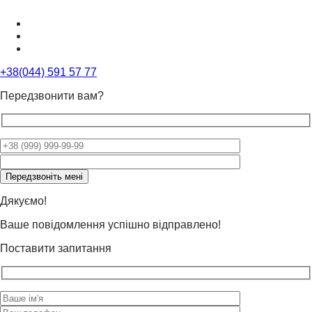
+38(044) 591 57 77
Передзвонити вам?
Please
leave
this
field
Дякуємо!
empty.
Ваше повідомлення успішно відправлено!
Поставити запитання