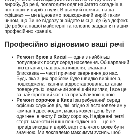
виробу. До речі, полагодити одяг набагато складніше,
ніж пошити виріб з нуля. В цьому й полягає наша
«фішка» — ми відновимо пошкоджений виріб таким
чином, що Ви не відразу знайдете місце, де був дефект.
Це робота нашої майстерні та головне завдання наших
професійних кравців.
Професійно відновимо ваші речі
Ремонт брюк в Києві
— одна з найбільш
популярних послуг серед населення. Обшарпаний
низ штанин, надірвана кишеня, зламана
блискавка — часті причини звернення до нас.
Будь-яка з цих проблем буде швидко вирішена,
пошкоджена тканина відреставрована, штанам
повернуть їх ідеальний зовнішній вигляд. І все це
за найкоротший час і за привабливою ціною.
Ремонт сорочок в Києві
затребуваний серед
офісних службовців, які, згідно зі встановленим у
компанії дрес-кодом, мають кожен день бути
одягнені в чисту й свіжу сорочку. Надірвані петлі,
стерті манжети й інші пошкодження — це не
привід викидати виріб, вартість якого може бути
значною. Ми докладемо максимум зусиль, щоб