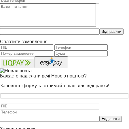
Please
leave
this
Сплатити замовлення
field
empty.
Бажаєте надіслати речі Новою поштою?
Заповніть форму та отримайте дані для відправки!
Please
leave
this
Залишити відгук