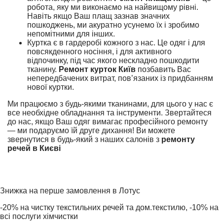
робота, яку ми виконаємо на найвищому рівні.
Навіть якщо Ваш плащ зазнав значних
пошкоджень, ми акуратно усунемо їх і зробимо
непомітними для інших.
Куртка є в гардеробі кожного з нас. Це одяг і для
повсякденного носіння, і для активного
відпочинку, під час якого нескладно пошкодити
тканину.
Ремонт курток Київ
позбавить Вас
непередбачених витрат, пов’язаних із придбанням
нової куртки.
Ми працюємо з будь-якими тканинами, для цього у нас є
все необхідне обладнання та інструменти. Звертайтеся
до нас, якщо Ваш одяг вимагає професійного ремонту
— ми подаруємо їй друге дихання! Ви можете
звернутися в будь-який з наших салонів з
ремонту
речей в Києві
Знижка на перше замовлення в Лотус
-20% на чистку текстильних речей та дом.текстилю, -10% на
всі послуги хімчистки