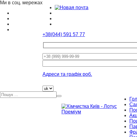
Ми в соц. мережах
+38(044) 591 57 77
Please
leave
this
Адреси та графік роб.
field
empty.
Го
Са
По
Акц
По
Па
Фр