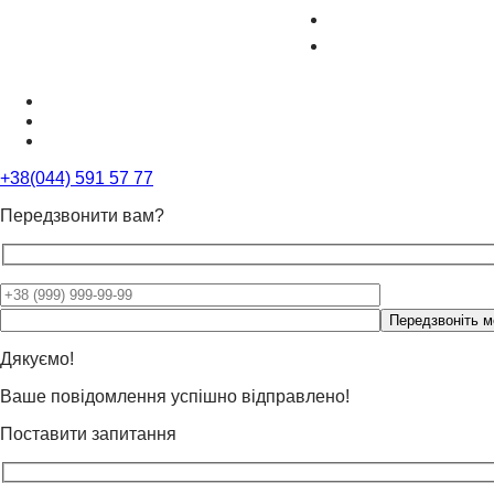
+38(044) 591 57 77
Передзвонити вам?
Please
leave
this
Дякуємо!
field
Ваше повідомлення успішно відправлено!
empty.
Поставити запитання