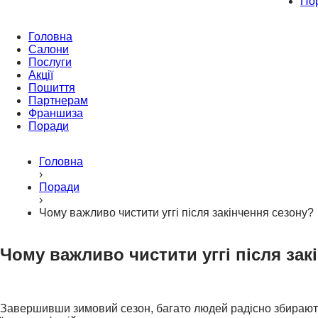
По
Головна
Салони
Послуги
Акції
Пошиття
Партнерам
Франшиза
Поради
Головна
›
Поради
›
Чому важливо чистити уггі після закінчення сезону?
Чому важливо чистити уггі після зак
Завершивши зимовий сезон, багато людей радісно збираються