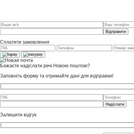
Please
leave
this
Сплатити замовлення
field
empty.
Бажаєте надіслати речі Новою поштою?
Заповніть форму та отримайте дані для відправки!
Please
leave
this
Залишити відгук
field
empty.