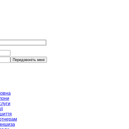
ловна
лони
слуги
ії
шиття
ртнерам
аншиза