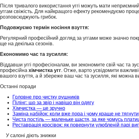
Після тривалого використання уггі можуть мати неприємни
уггам свіжість. Для найкращого ефекту рекомендуємо процед
розповсюджують грибок.
Подовжуємо термін носіння взуття:
Регулярний професійний догляд за уггами може значно покр
ще на декілька сезонів.
Економимо час та зусилля:
Віддавши уггі професіоналам, ви зекономите свій час та зус
професійна
хімчистка угг
. Отже, варто усвідомити важлив
вашого взуття, а й збереже ваш час та зусилля, які можна в
Останні поради
Головне про чистку рушників
Пілінг: що за звір і навіщо він одягу
Хімчистка — це зручно
Заміна набійок: коли вже пора і чому краще не тягнути
Чиста постіль — маленьке щастя, за яке чомусь плати
Реставрація кросівок: як повернути улюбленій парі ви
У салоні діють знижки