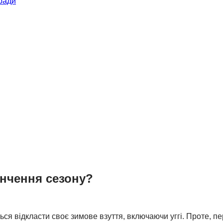
ради
інчення сезону?
 відкласти своє зимове взуття, включаючи уггі. Проте, пер