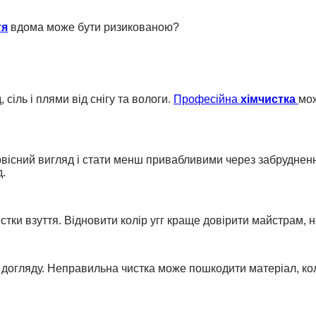
тя
вдома може бути ризикованою?
, сіль і плями від снігу та вологи.
Професійна
хімчистка
мож
ервісний вигляд і стати менш привабливими через забрудне
д.
стки взуття. Відновити колір угг краще довірити майстрам, 
го догляду. Неправильна чистка може пошкодити матеріал, ко