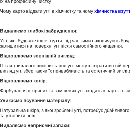
їх на професійну чистку.
Чому варто віддати уггі в хімчистку та чому
хімчистка взут
Видаляємо глибокі забруднення:
Уггі, як і будь-яке інше взуття, під час зими накопичують бруд
залишитися на поверхні угг після самостійного чищення.
Відновлюємо зовнішній вигляд:
Після тривалого використання уггі можуть втратити свій п
вигляд угг, зберігаючи їх привабливість та естетичний вигля
Відновлюємо колір:
Фарбування шкіряних та замшевих угг входить в вартість чи
Уникаємо псування матеріалу:
Натуральна шкіра, з якої зроблені уггі, потребує дбайливо
та утворити нові.
Видаляємо неприємні запахи: