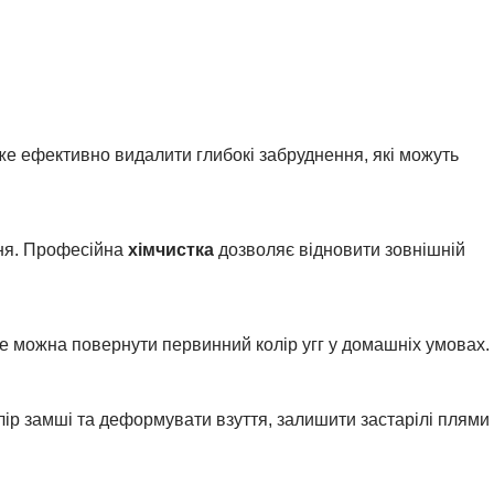
е ефективно видалити глибокі забруднення, які можуть
ння. Професійна
хімчистка
дозволяє відновити зовнішній
не можна повернути первинний колір угг у домашніх умовах.
лір замші та деформувати взуття, залишити застарілі плями