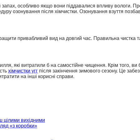
й запах, особливо якщо вони піддавалися впливу вологи. П
уру озонування після хімчистки. Озонування взуття позбавл
ащити привабливий вид на довгий час. Правильна чистка та 
илля, які витратили б на самостійне чищення. Крім того, ви 
ість
хімчистки угг
після закінчення зимового сезону. Це забе
итратити на інші корисні справи.
ш цілими вихідними
гляд «з коробки»