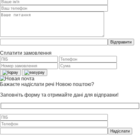
Please
leave
this
Сплатити замовлення
field
empty.
Бажаєте надіслати речі Новою поштою?
Заповніть форму та отримайте дані для відправки!
Please
leave