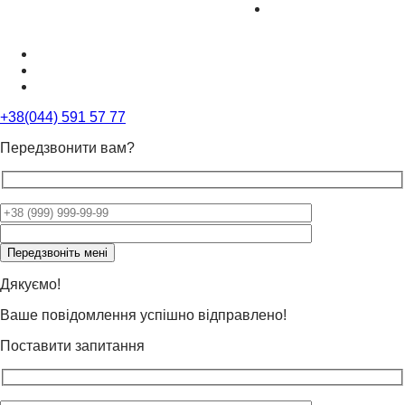
+38(044) 591 57 77
Передзвонити вам?
Please
leave
this
field
Дякуємо!
empty.
Ваше повідомлення успішно відправлено!
Поставити запитання