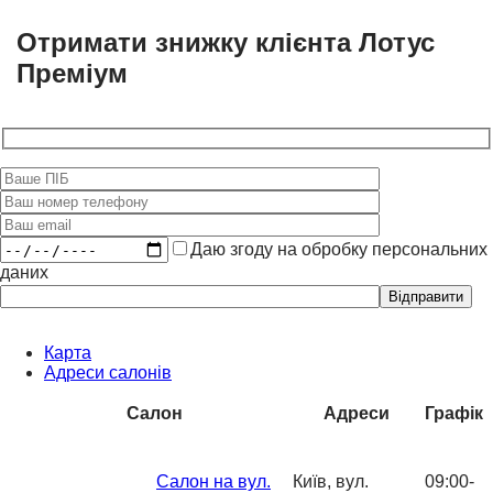
Отримати знижку клієнта Лотус
Преміум
Даю згоду на обробку персональних
даних
Please
leave
this
field
Карта
empty.
Адреси салонів
Салон
Адреси
Графік
Салон на вул.
Київ, вул.
09:00-