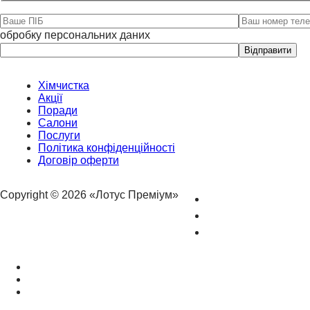
обробку персональних даних
Please
leave
this
field
Хімчистка
empty.
Акції
Поради
Салони
Послуги
Політика конфіденційності
Договір оферти
Copyright © 2026 «Лотус Преміум»