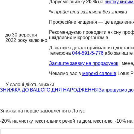
Даруємо знижку
20 %
на
чистку килим
*у
прайсі ціни зазначені без знижки
Професійне чищення — це видалення за
Рекомендуємо проводити якісну профес
до 30 вересня
шкідливих мікроорганізмів.
2022 року включно
Дізнатися деталі приймання і достав
телефона
044-591-5-776
або залиште
Залиште заявку на прорахунок
і мене
Чекаємо вас в
мережі салонів
Lotus P
У салоні діють знижки
ЗНИЖКА ДО ВАШОГО ДНЯ НАРОДЖЕННЯ
Запрошуємо до 
Знижка на перше замовлення в Лотус
-20% на чистку текстильних речей та дом.текстилю, -10% на 