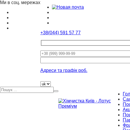
Ми в соц. мережах
+38(044) 591 57 77
Please
leave
this
Адреси та графік роб.
field
empty.
Го
Са
По
Акц
По
Па
Фр