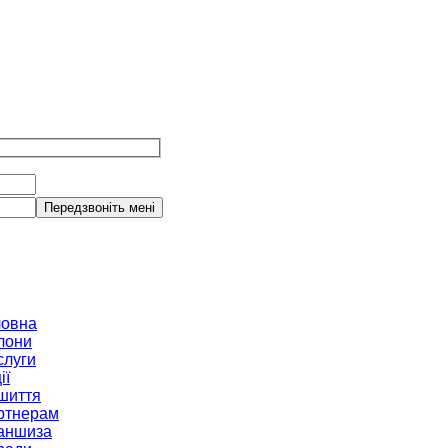
ловна
лони
слуги
ії
шиття
ртнерам
аншиза