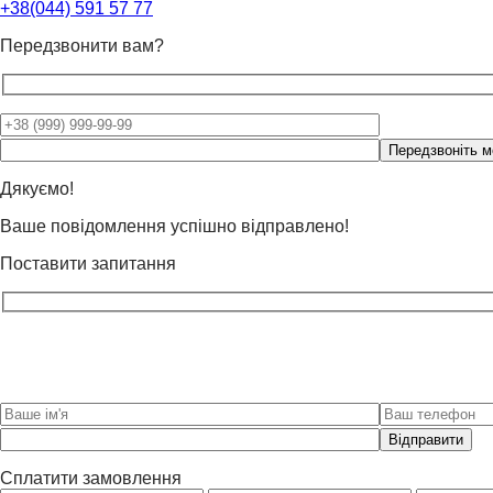
+38(044) 591 57 77
Передзвонити вам?
Please
leave
this
Дякуємо!
field
Ваше повідомлення успішно відправлено!
empty.
Поставити запитання
Please
leave
this
Сплатити замовлення