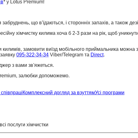
ів
* у Lotus Premium!
бруднень, що в'їдаються, і сторонніх запахів, а також дез
ійну хімчистку килима хоча б 2-3 рази на рік, щоб уникнут
ки килимів, замовити виїзд мобільного приймальника можна
 заявку
095-322-34-34
Viber/Telegram та
Direct
.
джер з вами зв'яжеться.
remium, залюбки допоможемо.
співпраці
Комплексний догляд за взуттям
Усі програми
всі послуги хімчистки