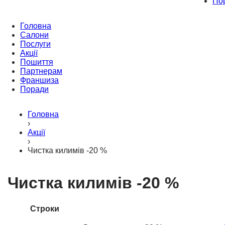
По
Головна
Салони
Послуги
Акції
Пошиття
Партнерам
Франшиза
Поради
Головна
›
Акції
›
Чистка килимів -20 %
Чистка килимів -20 %
Строки