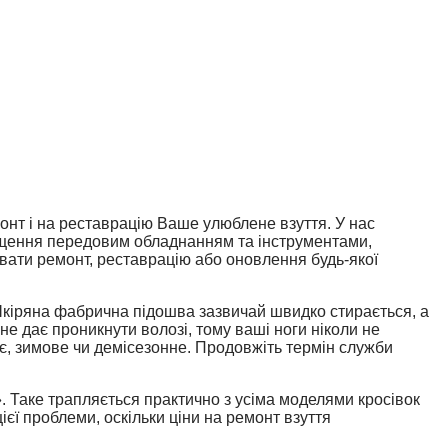
онт і на реставрацію Ваше улюблене взуття. У нас
нащення передовим обладнанням та інструментами,
увати ремонт, реставрацію або оновлення будь-якої
 Шкіряна фабрична підошва зазвичай швидко стирається, а
 не дає проникнути волозі, тому ваші ноги ніколи не
нє, зимове чи демісезонне. Продовжіть термін служби
. Таке трапляється практично з усіма моделями кросівок
ієї проблеми, оскільки ціни на ремонт взуття