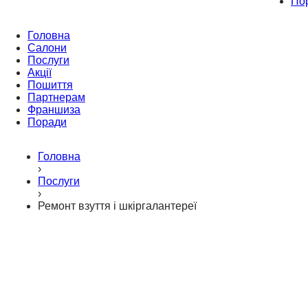
По
Головна
Салони
Послуги
Акції
Пошиття
Партнерам
Франшиза
Поради
Головна
›
Послуги
›
Ремонт взуття і шкіргалантереї