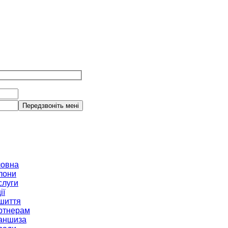
ловна
лони
слуги
ії
шиття
ртнерам
аншиза