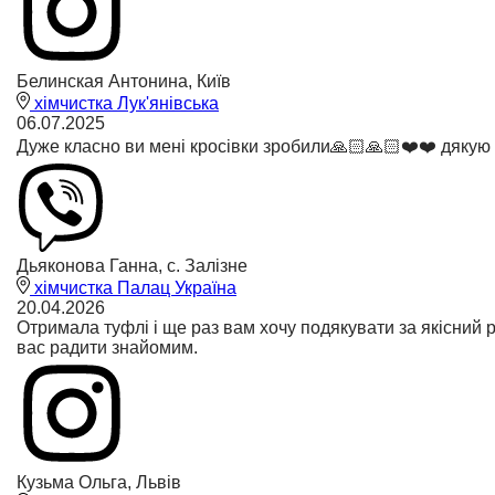
Белинская Антонина, Київ
хімчистка Лук'янівська
06.07.2025
Дуже класно ви мені кросівки зробили🙏🏻🙏🏻❤️❤️ дякую
Дьяконова Ганна, с. Залізне
хімчистка Палац Україна
20.04.2026
Отримала туфлі і ще раз вам хочу подякувати за якісний 
вас радити знайомим.
Кузьма Ольга, Львів