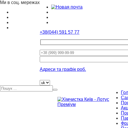
Ми в соц. мережах
+38(044) 591 57 77
Please
leave
this
Адреси та графік роб.
field
empty.
Го
Са
По
Акц
По
Па
Фр