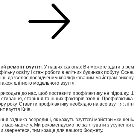
ний
ремонт взуття
. У наших салонах Ви можете здати в рем
фільну освіту і стаж роботи в елітних будинках побуту. Ос
Франції дозволяє досвідченим кваліфікованим майстрам викон
 також елітного модельного взуття.
 приходьте до нас, щоб поставити профілактику на підошву.
 стирання, старіння та інших факторів ззовні. Профілактика
ру року. Ставити профілактику необхідно на все взуття: літ
т взуття Київ.
ня задника всередині, як кажуть взуттєві майстри «кишені»
я з мас-маркету. Ми рекомендуємо не затягувати з усунення ц
ви звернетеся, тим краще для вашого бюджету.