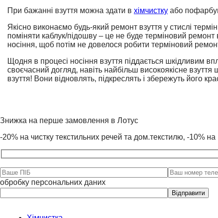
При бажанні взуття можна здати в
хімчистку
або пофарбув
Якісно виконаємо будь-який ремонт взуття у стислі термі
поміняти каблук/підошву – це не буде терміновий ремонт 
носіння, щоб потім не довелося робити терміновий ремонт
Щодня в процесі носіння взуття піддається шкідливим в
своєчасний догляд, навіть найбільш високоякісне взуття ш
взуття! Вони відновлять, підкреслять і збережуть його кра
Знижка на перше замовлення в Лотус
-20% на чистку текстильних речей та дом.текстилю, -10% на 
обробку персональних даних
Please
leave
this
field
Хімчистка