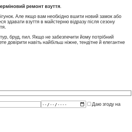
терміновий ремонт взуття
.
бігунок. Але якщо вам необхідно вшити новий замок або
еся здавати взуття в майстерню відразу після сезону
тя.
ур, бруд, пил. Якщо не забезпечити йому потрібний
те довірити навіть найбільш ніжне, тендітне й елегантне
Даю згоду на