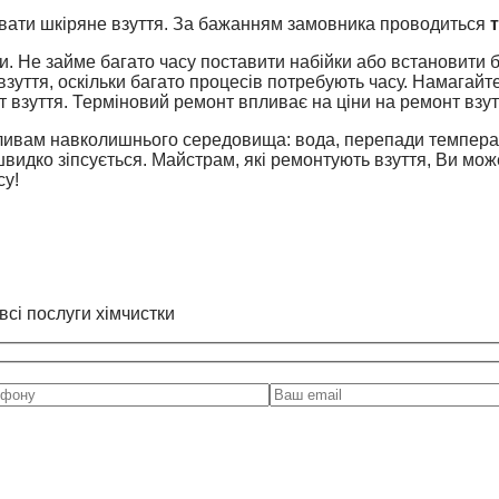
ати шкіряне взуття. За бажанням замовника проводиться
ни. Не займе багато часу поставити набійки або встановити 
взуття, оскільки багато процесів потребують часу. Намагайт
 взуття. Терміновий ремонт впливає на ціни на ремонт взут
пливам навколишнього середовища: вода, перепади температ
видко зіпсується. Майстрам, які ремонтують взуття, Ви може
су!
всі послуги хімчистки