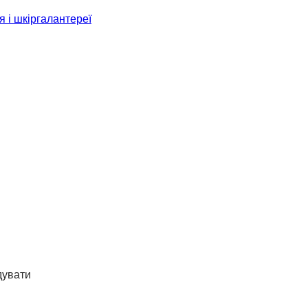
я і шкіргалантереї
дувати