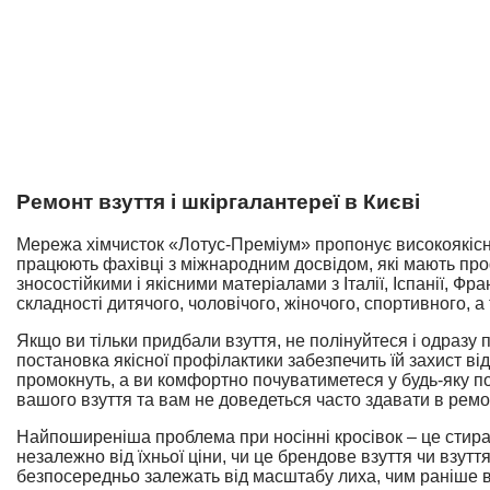
Ремонт взуття і шкіргалантереї в Києві
Мережа хімчисток «Лотус-Преміум» пропонує високоякіс
працюють фахівці з міжнародним досвідом, які мають про
зносостійкими і якісними матеріалами з Італії, Іспанії, 
складності дитячого, чоловічого, жіночого, спортивного, а
Якщо ви тільки придбали взуття, не полінуйтеся і одразу
постановка якісної профілактики забезпечить їй захист від
промокнуть, а ви комфортно почуватиметеся у будь-яку по
вашого взуття та вам не доведеться часто здавати в ремон
Найпоширеніша проблема при носінні кросівок – це стиран
незалежно від їхньої ціни, чи це брендове взуття чи взутт
безпосередньо залежать від масштабу лиха, чим раніше 