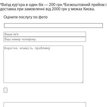
this
*Виїзд кур’єра в один бік — 200 грн.*Безкоштовний прийом і
field
доставка при замовленні від 2000 грн у межах Києва.
empty.
Оцінити послугу по фото
Please
leave