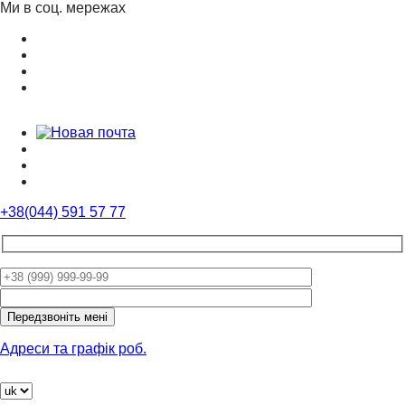
Ми в соц. мережах
+38(044) 591 57 77
Please
leave
this
field
Адреси та графік роб.
empty.