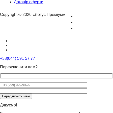
Договір оферти
Copyright © 2026 «Лотус Преміум»
+38(044) 591 57 77
Передзвонити вам?
Please
leave
this
field
Дякуємо!
empty.