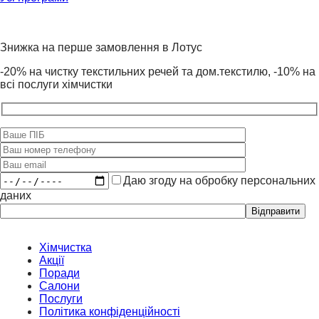
Знижка на перше замовлення в Лотус
-20% на чистку текстильних речей та дом.текстилю, -10% на
всі послуги хімчистки
Даю згоду на обробку персональних
даних
Please
leave
this
field
Хімчистка
empty.
Акції
Поради
Салони
Послуги
Політика конфіденційності