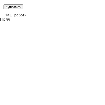
this
field
empty.
Наші роботи
Після