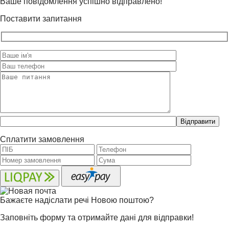
Ваше повідомлення успішно відправлено!
Поставити запитання
Please
leave
this
Сплатити замовлення
field
empty.
Бажаєте надіслати речі Новою поштою?
Заповніть форму та отримайте дані для відправки!