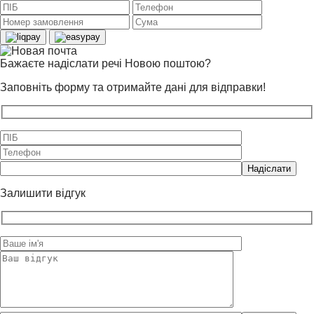
field
empty.
Бажаєте надіслати речі Новою поштою?
Заповніть форму та отримайте дані для відправки!
Please
leave
this
Залишити відгук
field
empty.