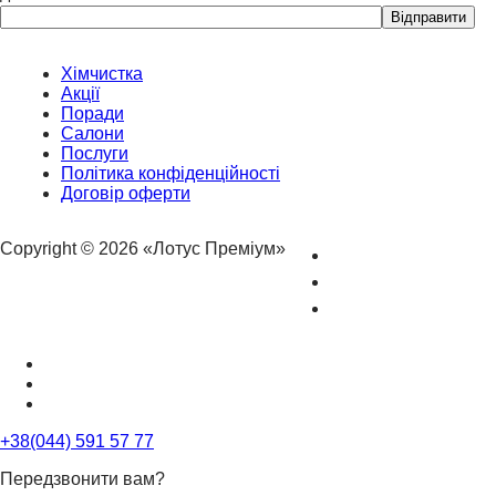
Please
leave
this
field
Хімчистка
empty.
Акції
Поради
Салони
Послуги
Політика конфіденційності
Договір оферти
Copyright © 2026 «Лотус Преміум»
+38(044) 591 57 77
Передзвонити вам?