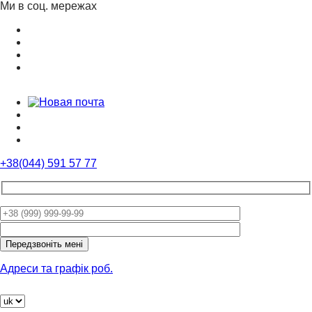
Ми в соц. мережах
+38(044) 591 57 77
Please
leave
this
field
Адреси та графік роб.
empty.