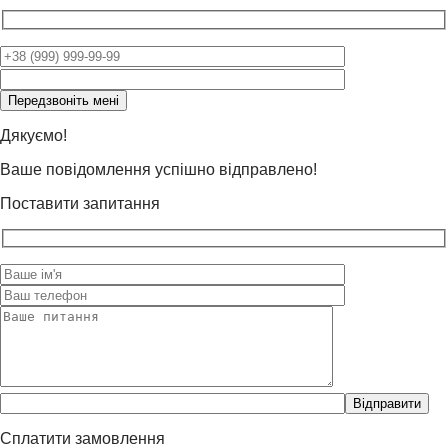
Please
leave
this
field
Дякуємо!
empty.
Ваше повідомлення успішно відправлено!
Поставити запитання
Please
leave
this
Сплатити замовлення