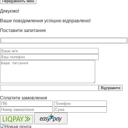
this
field
Дякуємо!
empty.
Ваше повідомлення успішно відправлено!
Поставити запитання
Please
leave
this
Сплатити замовлення
field
empty.