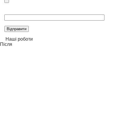
Please
leave
this
field
empty.
Наші роботи
Після