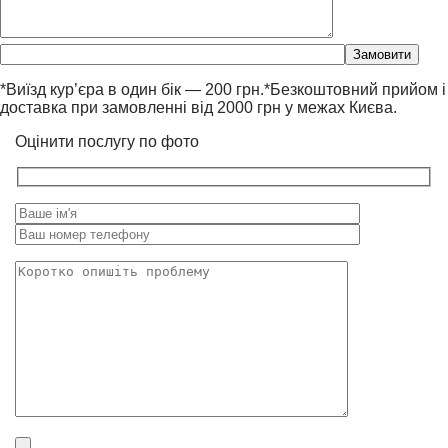
Please
leave
this
*Виїзд кур’єра в один бік — 200 грн.*Безкоштовний прийом і
field
доставка при замовленні від 2000 грн у межах Києва.
empty.
Оцінити послугу по фото