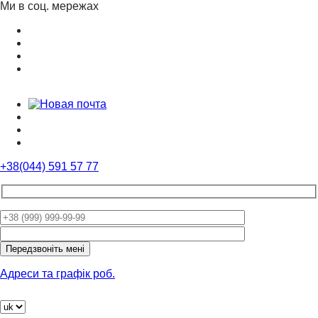
Ми в соц. мережах
+38(044) 591 57 77
Please
leave
this
field
Адреси та графік роб.
empty.