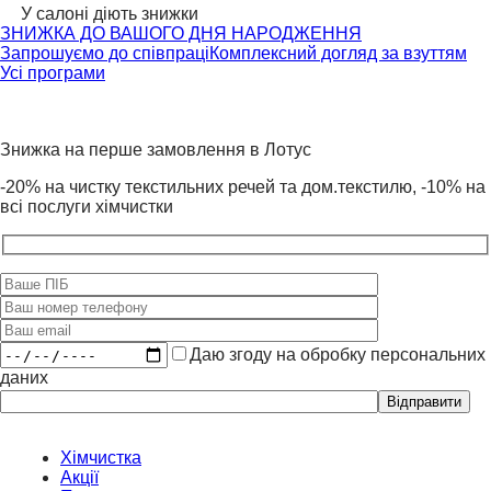
У салоні діють знижки
ЗНИЖКА ДО ВАШОГО ДНЯ НАРОДЖЕННЯ
Запрошуємо до співпраці
Комплексний догляд за взуттям
Усі програми
Знижка на перше замовлення в Лотус
-20% на чистку текстильних речей та дом.текстилю, -10% на
всі послуги хімчистки
Даю згоду на обробку персональних
даних
Please
leave
this
field
Хімчистка
empty.
Акції