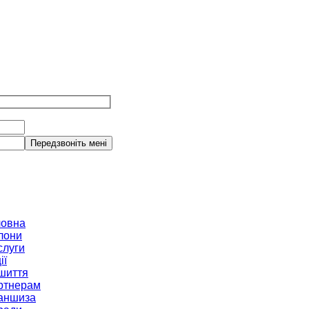
ловна
лони
слуги
ії
шиття
ртнерам
аншиза