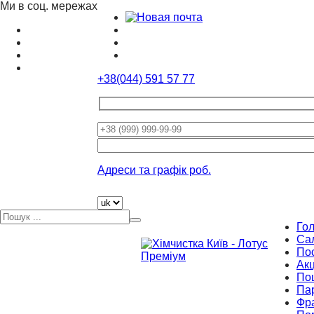
Ми в соц. мережах
+38(044) 591 57 77
Please
leave
this
Адреси та графік роб.
field
empty.
Го
Са
По
Акц
По
Па
Фр