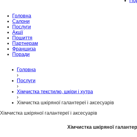
По
Головна
Салони
Послуги
Акції
Пошиття
Партнерам
Франшиза
Поради
Головна
›
Послуги
›
Хімчистка текстилю, шкіри і хутра
›
Хімчистка шкіряної галантереї і аксесуарів
Хімчистка шкіряної галантереї і аксесуарів
Хімчистка шкіряної галантере