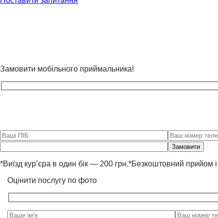
Поставити запитання
Замовити мобільного приймальника!
Please
leave
this
*Виїзд кур’єра в один бік — 200 грн.*Безкоштовний прийом і
field
empty.
Оцінити послугу по фото