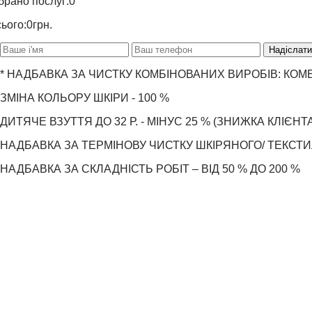
брано послуг:
0
сього:
0
грн.
Надіслати
*
НАДБАВКА ЗА ЧИСТКУ КОМБІНОВАНИХ ВИРОБІВ: КОМБІ
ЗМІНА КОЛЬОРУ ШКІРИ - 100 %
ДИТЯЧЕ ВЗУТТЯ ДО 32 Р. - МІНУС 25 % (ЗНИЖКА КЛІЄН
НАДБАВКА ЗА ТЕРМІНОВУ ЧИСТКУ ШКІРЯНОГО/ ТЕКСТ
НАДБАВКА ЗА СКЛАДНІСТЬ РОБІТ – ВІД 50 % ДО 200 %