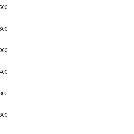
500
800
000
400
800
800