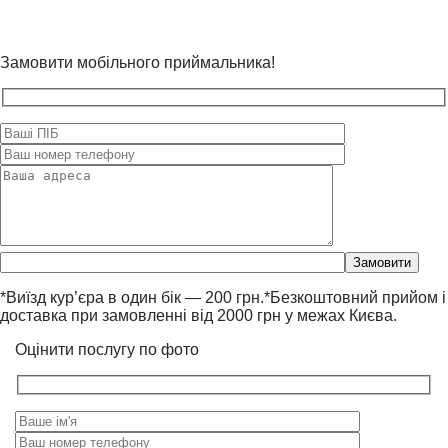
Замовити мобільного приймальника!
Please
leave
this
*Виїзд кур’єра в один бік — 200 грн.*Безкоштовний прийом і
field
доставка при замовленні від 2000 грн у межах Києва.
empty.
Оцінити послугу по фото