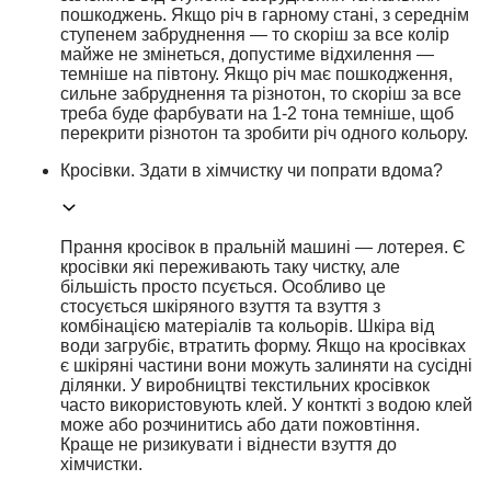
пошкоджень. Якщо річ в гарному стані, з середнім
ступенем забруднення — то скоріш за все колір
майже не змінеться, допустиме відхилення —
темніше на півтону. Якщо річ має пошкодження,
сильне забруднення та різнотон, то скоріш за все
треба буде фарбувати на 1-2 тона темніше, щоб
перекрити різнотон та зробити річ одного кольору.
Кросівки. Здати в хімчистку чи попрати вдома?
Прання кросівок в пральній машині — лотерея. Є
кросівки які переживають таку чистку, але
більшість просто псується. Особливо це
стосується шкіряного взуття та взуття з
комбінацією матеріалів та кольорів. Шкіра від
води загрубіє, втратить форму. Якщо на кросівках
є шкіряні частини вони можуть залиняти на сусідні
ділянки. У виробництві текстильних кросівкок
часто використовують клей. У конткті з водою клей
може або розчинитись або дати пожовтіння.
Краще не ризикувати і віднести взуття до
хімчистки.