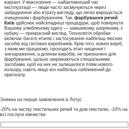
варіант. У міжсезоння — найактивніший час
експлуатації — люди часто засмучуються через
забруднення або втрату вигляду, що легко вирішується
очищенням і фарбуванням. Так,
фарбування речей
Київ
здійснює найскладніші процедури, щоб повернути
Вашому улюбленому одягу — замшевому, шкіряному, з
нубуку — прекрасний вигляд. Технологія обробки
включає багато етапів і застосування найбільш якісних
засобів від світових виробників. Крім того, кожен виріб,
з яким ми працюємо, проходить етап чищення і
знезараження, а ділянки виробів, не призначені для
фарбування, щільно закриваються спеціальними
засобами, щоб на них не залишилося плям нового
кольору, навіть якщо він найбільш наближений до
оригіналу.
Знижка на перше замовлення в Лотус
-20% на чистку текстильних речей та дом.текстилю, -10% на
всі послуги хімчистки