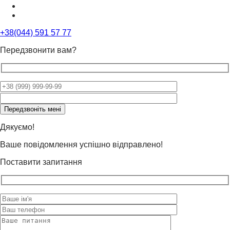
+38(044) 591 57 77
Передзвонити вам?
Please
leave
this
field
Дякуємо!
empty.
Ваше повідомлення успішно відправлено!
Поставити запитання