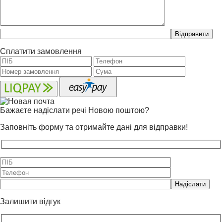
Please
leave
this
Сплатити замовлення
field
empty.
Бажаєте надіслати речі Новою поштою?
Заповніть форму та отримайте дані для відправки!
Please
leave
this
Залишити відгук
field
empty.