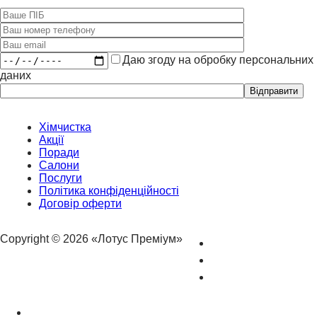
Даю згоду на обробку персональних
даних
Please
leave
this
field
Хімчистка
empty.
Акції
Поради
Салони
Послуги
Політика конфіденційності
Договір оферти
Copyright © 2026 «Лотус Преміум»