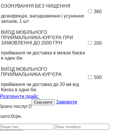
ОЗОНУВАННЯ БЕЗ ЧИЩЕННЯ
360
дезінфекція, знезараження і усунення
запахів, 1 шт
ВИЇЗД МОБІЛЬНОГО
ПРИЙМАЛЬНИКА-КУР'ЄРА ПРИ
ЗАМОВЛЕННІ ДО 2000 ГРН
200
приймання чи доставка в межах Києва
в один бік
ВИЇЗД МОБІЛЬНОГО
ПРИЙМАЛЬНИКА-КУР'ЄРА
500
приймання чи доставка до 20 км від
Києва в одни бік
Розгорнути прайс
Замовити
Скасувати
брано послуг:
0
сього:
0
грн.