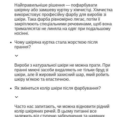
Найправильніше рішення — пофарбувати
шкіряну або замшеву куртку у хімчистці. Хімчистка
використовує професійну фарбу для виробів зі
шкіри. Така фарба рівномірно лягає, потім її
закріплюють спеціальними речовинами, щоб вона
трималясятаі не линяла на одяг при подальшому
носінні.
Чому шкіряна куртка стала жорсткою після
прання?
Вироби з натуральної шкіри не можна прати. При
пранні миючі засоби видаляють не тільки бруд зі
шкіри, але й жировий захисний шар, який робить
шкіру м'якою та еластичною.
Як змінеться колір шкіри після фарбування?
Часто нас запитають, чи можна відновити рідний
колір шкіряних речей. В цьому питанні все
залежить від ступеню забруднення та наявних