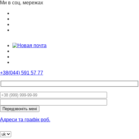
Ми в соц. мережах
+38(044) 591 57 77
Please
leave
this
field
Адреси та графік роб.
empty.