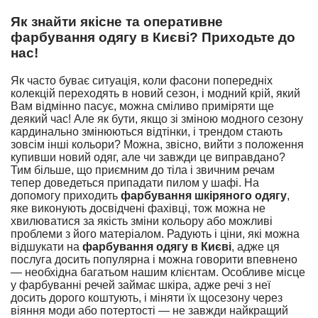
Як знайти якісне та оперативне
фарбування одягу в Києві? Приходьте до
нас!
Як часто буває ситуація, коли фасони попередніх
колекцій переходять в новий сезон, і модний крій, який
Вам відмінно пасує, можна сміливо приміряти ще
деякий час! Але як бути, якщо зі зміною модного сезону
кардинально змінюються відтінки, і трендом стають
зовсім інші кольори? Можна, звісно, вийти з положення
купивши новий одяг, але чи завжди це виправдано?
Тим більше, що приємним до тіла і звичним речам
тепер доведеться припадати пилом у шафі. На
допомогу приходить
фарбування шкіряного одягу
,
яке виконують досвідчені фахівці, тож можна не
хвилюватися за якість зміни кольору або можливі
проблеми з його матеріалом. Радують і ціни, які можна
відшукати на
фарбування одягу в Києві
, адже ця
послуга досить популярна і можна говорити впевнено
— необхідна багатьом нашим клієнтам. Особливе місце
у фарбуванні речей займає шкіра, адже речі з неї
досить дорого коштують, і міняти їх щосезону через
віяння моди або потертості — не завжди найкращий