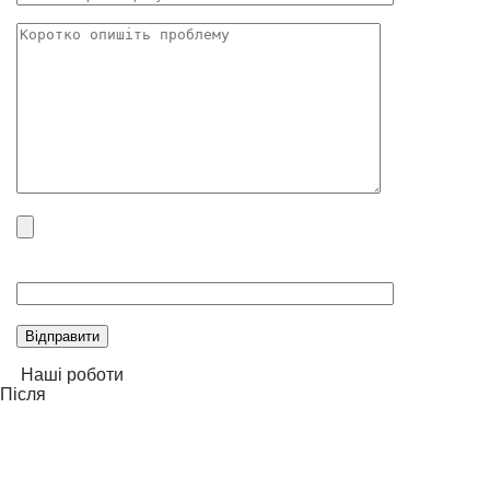
Please
leave
this
field
empty.
Наші роботи
Після